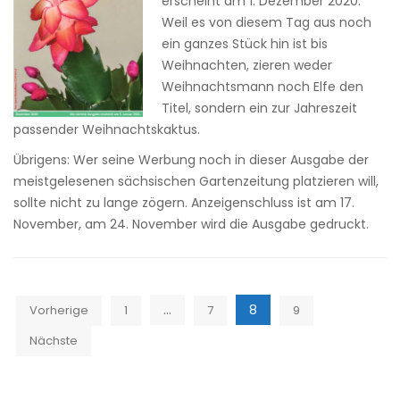
erscheint am 1. Dezember 2020.
Weil es von diesem Tag aus noch
ein ganzes Stück hin ist bis
Weihnachten, zieren weder
Weihnachtsmann noch Elfe den
Titel, sondern ein zur Jahreszeit
passender Weihnachtskaktus.
Übrigens: Wer seine Werbung noch in dieser Ausgabe der
meistgelesenen sächsischen Gartenzeitung platzieren will,
sollte nicht zu lange zögern. Anzeigenschluss ist am 17.
November, am 24. November wird die Ausgabe gedruckt.
Seitennummerierung
…
8
Vorherige
1
7
9
der
Nächste
Beiträge