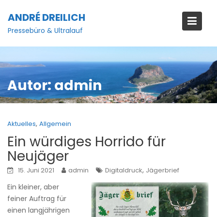
Skip
ANDRÉ DREILICH
to
content
Pressebüro & Ultralauf
Autor:
admin
,
Aktuelles
Allgemein
Ein würdiges Horrido für
Neujäger
,
15. Juni 2021
admin
Digitaldruck
Jägerbrief
Ein kleiner, aber
feiner Auftrag für
einen langjährigen