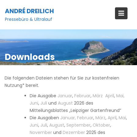
Skip
ANDRÉ DREILICH
to
content
Pressebüro & Ultralauf
Downloads
Die folgenden Dateien stehen für Sie zur kostenfreien
Nutzung* bereit.
Die Ausgabe
Januar
,
Februar
,
März
April
,
Mai,
Juni
,
Juli
und
August
2026 des
Mitteilungsblattes „Leipziger Gartenfreund”
Die Ausgaben
Januar,
Februar
,
März
,
April
,
Mai
,
Juni
,
Juli
,
August
,
September
,
Oktober
,
November
und
Dezember
2025 des