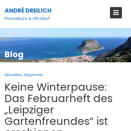
Skip
ANDRÉ DREILICH
to
content
Pressebüro & Ultralauf
Blog
,
Aktuelles
Allgemein
Keine Winterpause:
Das Februarheft des
„Leipziger
Gartenfreundes“ ist