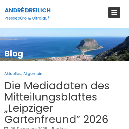
Skip
ANDRÉ DREILICH
to
content
Pressebüro & Ultralauf
Blog
,
Aktuelles
Allgemein
Die Mediadaten des
Mitteilungsblattes
„Leipziger
Gartenfreund” 2026
29. Dezember 2025
admin